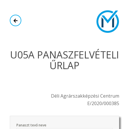
U05A PANASZFELVÉTELI
ŰRLAP
Déli Agrárszakképzési Centrum
E/2020/000385
Panaszt tevő neve