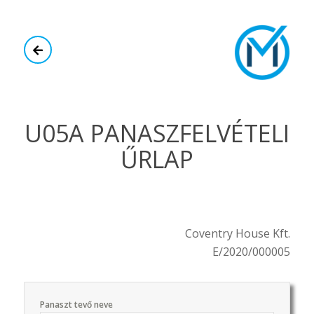
U05A PANASZFELVÉTELI
ŰRLAP
Coventry House Kft.
E/2020/000005
Panaszt tevő neve